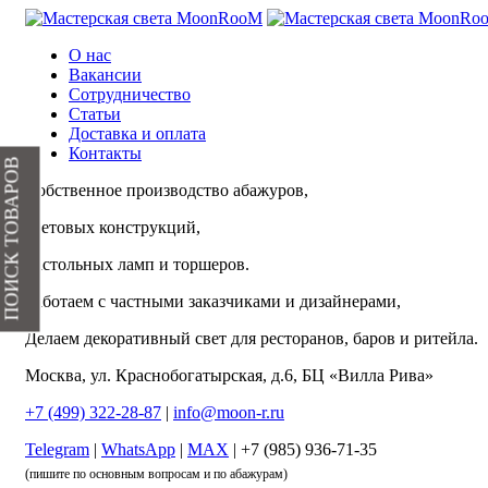
О нас
Вакансии
Сотрудничество
Статьи
Доставка и оплата
Контакты
ПОИСК ТОВАРОВ
Собственное производство абажуров,
световых конструкций,
настольных ламп и торшеров.
Работаем с частными заказчиками и дизайнерами,
Делаем декоративный свет для ресторанов, баров и ритейла.
Москва, ул. Краснобогатырская, д.6, БЦ «Вилла Рива»
+7 (499) 322-28-87
|
info@moon-r.ru
Telegram
|
WhatsApp
|
MAX
| +7 (985) 936-71-35
(пишите по основным вопросам и по абажурам)