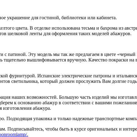
ное украшение для гостиной, библиотеки или кабинета.
лтого цвета. В отделке использована тесьма и бахрома из авст
тов шелковой ленты для оформления таких моделей абажуров.
ти с патиной. Эту модель мы так же предлагаем в цвете «черны
ь тщательно вышлифовывается вручную. Качество покраски на в
ской фурнитурой. Испанские электрические патроны и итальянс
ементов светильника, который должен прослужить Вам долгие го
трация наших возможностей. Большую часть изделий мы изготавли
берем к основанию абажур в соответствии с вашими пожеланиями
я изготовления абажура.
ро. Подходящая упаковка и только надежные транспортные комп
м. Подписывайтесь, чтобы быть в курсе оригинальных и интер
oonroomlamp/.