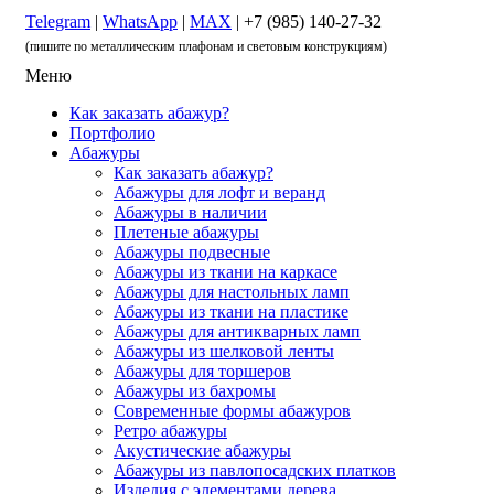
Telegram
|
WhatsApp
|
MAX
| +7 (985) 140-27-32
(пишите по металлическим плафонам и световым конструкциям)
Меню
Как заказать абажур?
Портфолио
Абажуры
Как заказать абажур?
Абажуры для лофт и веранд
Абажуры в наличии
Плетеные абажуры
Абажуры подвесные
Абажуры из ткани на каркасе
Абажуры для настольных ламп
Абажуры из ткани на пластике
Абажуры для антикварных ламп
Абажуры из шелковой ленты
Абажуры для торшеров
Абажуры из бахромы
Современные формы абажуров
Ретро абажуры
Акустические абажуры
Абажуры из павлопосадских платков
Изделия с элементами дерева