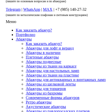
(пишите по основным вопросам и по абажурам)
Telegram
|
WhatsApp
|
MAX
| +7 (985) 140-27-32
(пишите по металлическим плафонам и световым конструкциям)
Меню
Как заказать абажур?
Портфолио
Абажуры
Как заказать абажур?
Абажуры для лофт и веранд
Абажуры в наличии
Плетеные абажуры
Абажуры подвесные
Абажуры из ткани на каркасе
Абажуры для настольных ламп
Абажуры из ткани на пластике
Абажуры для антикварных и винтажных ламп
Абажуры из шелковой ленты
Абажуры для торшеров
Абажуры из бахромы
Современные формы абажуров
Ретро абажуры
Акустические абажуры
Абажуры из павлопосадских платков