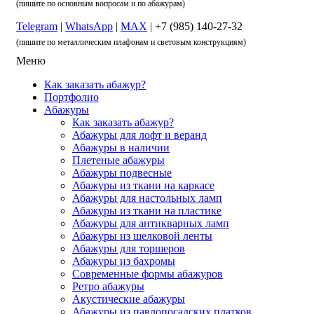
(пишите по основным вопросам и по абажурам)
Telegram
|
WhatsApp
|
MAX
| +7 (985) 140-27-32
(пишите по металлическим плафонам и световым конструкциям)
Меню
Как заказать абажур?
Портфолио
Абажуры
Как заказать абажур?
Абажуры для лофт и веранд
Абажуры в наличии
Плетеные абажуры
Абажуры подвесные
Абажуры из ткани на каркасе
Абажуры для настольных ламп
Абажуры из ткани на пластике
Абажуры для антикварных ламп
Абажуры из шелковой ленты
Абажуры для торшеров
Абажуры из бахромы
Современные формы абажуров
Ретро абажуры
Акустические абажуры
Абажуры из павлопосадских платков