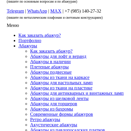
(пишите по основным вопросам и по абажурам)
Telegram
|
WhatsApp
|
MAX
| +7 (985) 140-27-32
(пишите по металлическим плафонам и световым конструкциям)
Меню
Как заказать абажур?
Портфолио
Абажуры
Как заказать абажур?
Абажуры для лофт и веранд
Абажуры в наличии
Плетеные абажуры
Абажуры подвесные
Абажуры из ткани на каркасе
Абажуры для настольных ламп
Абажуры из ткани на пластике
Абажуры для антикварных и винтажных ламп
Абажуры из шелковой ленты
Абажуры для торшеров
Абажуры из бахромы
Современные формы абажуров
Ретро абажуры
Акустические абажуры
Абажуры из павлопосадских платков