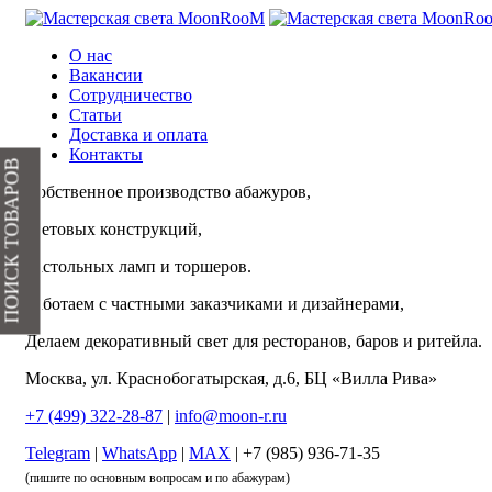
О нас
Вакансии
Сотрудничество
Статьи
Доставка и оплата
Контакты
ПОИСК ТОВАРОВ
Собственное производство абажуров,
световых конструкций,
настольных ламп и торшеров.
Работаем с частными заказчиками и дизайнерами,
Делаем декоративный свет для ресторанов, баров и ритейла.
Москва, ул. Краснобогатырская, д.6, БЦ «Вилла Рива»
+7 (499) 322-28-87
|
info@moon-r.ru
Telegram
|
WhatsApp
|
MAX
| +7 (985) 936-71-35
(пишите по основным вопросам и по абажурам)