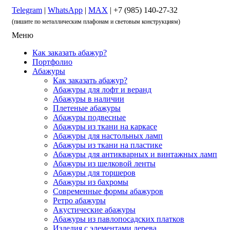
Telegram
|
WhatsApp
|
MAX
| +7 (985) 140-27-32
(пишите по металлическим плафонам и световым конструкциям)
Меню
Как заказать абажур?
Портфолио
Абажуры
Как заказать абажур?
Абажуры для лофт и веранд
Абажуры в наличии
Плетеные абажуры
Абажуры подвесные
Абажуры из ткани на каркасе
Абажуры для настольных ламп
Абажуры из ткани на пластике
Абажуры для антикварных и винтажных ламп
Абажуры из шелковой ленты
Абажуры для торшеров
Абажуры из бахромы
Современные формы абажуров
Ретро абажуры
Акустические абажуры
Абажуры из павлопосадских платков
Изделия с элементами дерева