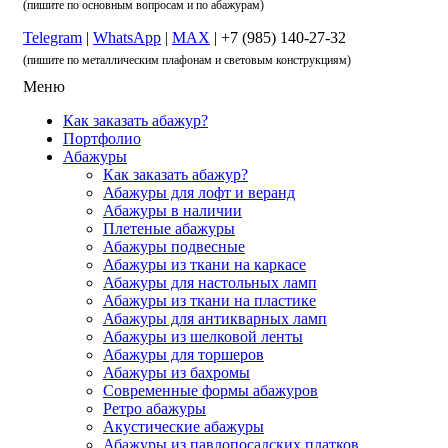
(пишите по основным вопросам и по абажурам)
Telegram
|
WhatsApp
|
MAX
| +7 (985) 140-27-32
(пишите по металлическим плафонам и световым конструкциям)
Меню
Как заказать абажур?
Портфолио
Абажуры
Как заказать абажур?
Абажуры для лофт и веранд
Абажуры в наличии
Плетеные абажуры
Абажуры подвесные
Абажуры из ткани на каркасе
Абажуры для настольных ламп
Абажуры из ткани на пластике
Абажуры для антикварных ламп
Абажуры из шелковой ленты
Абажуры для торшеров
Абажуры из бахромы
Современные формы абажуров
Ретро абажуры
Акустические абажуры
Абажуры из павлопосадских платков