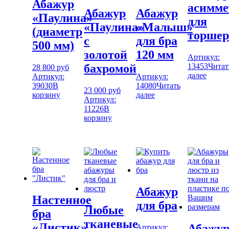
Абажур
асимм
Абажур
Абажур
«Паулина»
для
«Паулина»
«Малыш»
(диаметр
торшер
с
для бра
500 мм)
золотой
120 мм
Артикул:
13453
Читат
бахромой
28 800
руб
далее
Артикул:
Артикул:
39030
В
14080
Читать
23 000
руб
корзину
далее
Артикул:
11226
В
корзину
Абажур
Настенное
для бра
Любые
бра
тканевые
«Листик»
Абажу
Артикул: