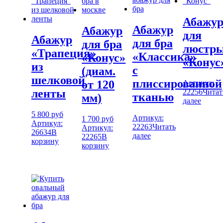
Абажу
Абажур
Абажур
для
Абажур
для бра
для бра
люстр
«Трапеция»
«Классика»
«Конус»
«Конус
из
с
(диам.
шелковой
плиссированной
от 120
Артикул:
ленты
22256
Читат
тканью
мм)
далее
5 800
руб
Артикул:
1 700
руб
Артикул:
22263
Читать
Артикул:
26634
В
далее
22265
В
корзину
корзину