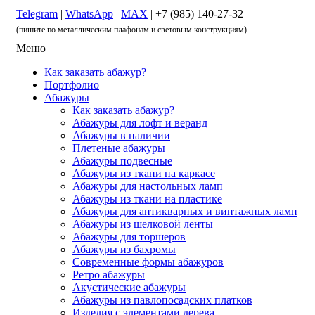
Telegram
|
WhatsApp
|
MAX
| +7 (985) 140-27-32
(пишите по металлическим плафонам и световым конструкциям)
Меню
Как заказать абажур?
Портфолио
Абажуры
Как заказать абажур?
Абажуры для лофт и веранд
Абажуры в наличии
Плетеные абажуры
Абажуры подвесные
Абажуры из ткани на каркасе
Абажуры для настольных ламп
Абажуры из ткани на пластике
Абажуры для антикварных и винтажных ламп
Абажуры из шелковой ленты
Абажуры для торшеров
Абажуры из бахромы
Современные формы абажуров
Ретро абажуры
Акустические абажуры
Абажуры из павлопосадских платков
Изделия с элементами дерева