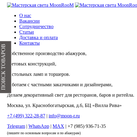
О нас
Вакансии
Сотрудничество
Статьи
Доставка и оплата
Контакты
ПОИСК ТОВАРОВ
Собственное производство абажуров,
световых конструкций,
настольных ламп и торшеров.
Работаем с частными заказчиками и дизайнерами,
Делаем декоративный свет для ресторанов, баров и ритейла.
Москва, ул. Краснобогатырская, д.6, БЦ «Вилла Рива»
+7 (499) 322-28-87
|
info@moon-r.ru
Telegram
|
WhatsApp
|
MAX
| +7 (985) 936-71-35
(пишите по основным вопросам и по абажурам)