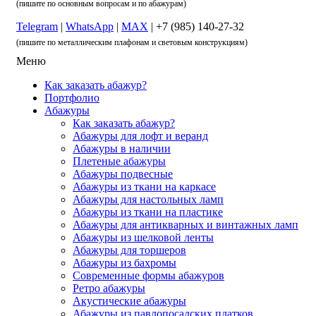
(пишите по основным вопросам и по абажурам)
Telegram
|
WhatsApp
|
MAX
| +7 (985) 140-27-32
(пишите по металлическим плафонам и световым конструкциям)
Меню
Как заказать абажур?
Портфолио
Абажуры
Как заказать абажур?
Абажуры для лофт и веранд
Абажуры в наличии
Плетеные абажуры
Абажуры подвесные
Абажуры из ткани на каркасе
Абажуры для настольных ламп
Абажуры из ткани на пластике
Абажуры для антикварных и винтажных ламп
Абажуры из шелковой ленты
Абажуры для торшеров
Абажуры из бахромы
Современные формы абажуров
Ретро абажуры
Акустические абажуры
Абажуры из павлопосадских платков