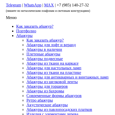
Telegram
|
WhatsApp
|
MAX
| +7 (985) 140-27-32
(пишите по металлическим плафонам и световым конструкциям)
Меню
Как заказать абажур?
Портфолио
Абажуры
Как заказать абажур?
Абажуры для лофт и веранд
Абажуры в наличии
Плетеные абажуры
Абажуры подвесные
Абажуры из ткани на каркасе
Абажуры для настольных ламп
Абажуры из ткани на пластике
Абажуры для антикварных и винтажных ламп
Абажуры из шелковой ленты
Абажуры для торшеров
Абажуры из бахромы
Современные формы абажуров
Ретро абажуры
Акустические абажуры
Абажуры из павлопосадских платков
Изделия с элементами дерева