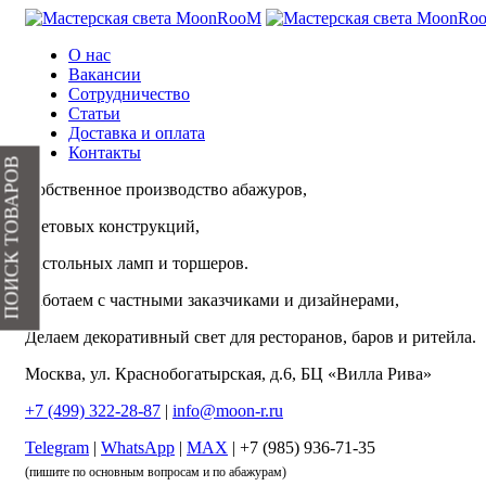
О нас
Вакансии
Сотрудничество
Статьи
Доставка и оплата
Контакты
ПОИСК ТОВАРОВ
Собственное производство абажуров,
световых конструкций,
настольных ламп и торшеров.
Работаем с частными заказчиками и дизайнерами,
Делаем декоративный свет для ресторанов, баров и ритейла.
Москва, ул. Краснобогатырская, д.6, БЦ «Вилла Рива»
+7 (499) 322-28-87
|
info@moon-r.ru
Telegram
|
WhatsApp
|
MAX
| +7 (985) 936-71-35
(пишите по основным вопросам и по абажурам)