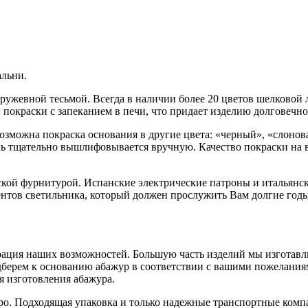
альни.
ружевной тесьмой. Всегда в наличии более 20 цветов шелковой 
окраски с запеканием в печи, что придает изделию долговечнос
Возможна покраска основания в другие цвета: «черный», «слонов
ь тщательно вышлифовывается вручную. Качество покраски на в
ской фурнитурой. Испанские электрические патроны и итальянс
ементов светильника, который должен прослужить Вам долгие го
трация наших возможностей. Большую часть изделий мы изготавли
берем к основанию абажур в соответствии с вашими пожеланиями
я изготовления абажура.
ро. Подходящая упаковка и только надежные транспортные комп