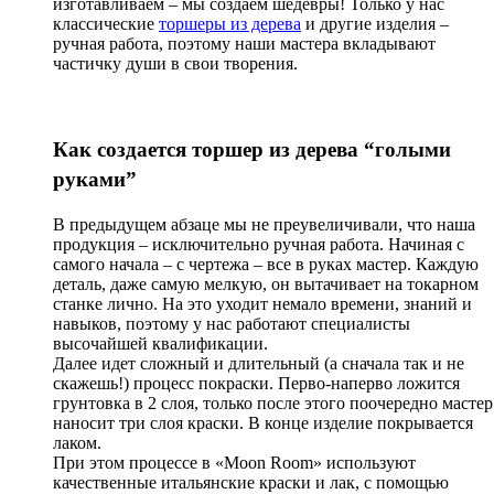
изготавливаем – мы создаём шедевры! Только у нас
классические
торшеры из дерева
и другие изделия –
ручная работа, поэтому наши мастера вкладывают
частичку души в свои творения.
Как создается торшер из дерева “голыми
руками”
В предыдущем абзаце мы не преувеличивали, что наша
продукция – исключительно ручная работа. Начиная с
самого начала – с чертежа – все в руках мастер. Каждую
деталь, даже самую мелкую, он вытачивает на токарном
станке лично. На это уходит немало времени, знаний и
навыков, поэтому у нас работают специалисты
высочайшей квалификации.
Далее идет сложный и длительный (а сначала так и не
скажешь!) процесс покраски. Перво-наперво ложится
грунтовка в 2 слоя, только после этого поочередно мастер
наносит три слоя краски. В конце изделие покрывается
лаком.
При этом процессе в «Moon Room» используют
качественные итальянские краски и лак, с помощью