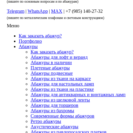
(пишите по основным вопросам и по абажурам)
Telegram
|
WhatsApp
|
MAX
| +7 (985) 140-27-32
(пишите по металлическим плафонам и световым конструкциям)
Меню
Как заказать абажур?
Портфолио
Абажуры
Как заказать абажур?
Абажуры для лофт и веранд
Абажуры в наличии
Плетеные абажуры
Абажуры подвесные
Абажуры из ткани на каркасе
Абажуры для настольных ламп
Абажуры из ткани на пластике
Абажуры для антикварных и винтажных ламп
Абажуры из шелковой ленты
Абажуры для торшеров
Абажуры из бахромы
Современные формы абажуров
Ретро абажуры
Акустические абажуры
Абажуры из павлопосадских платков