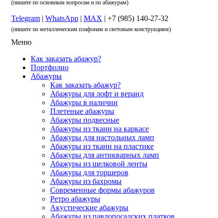
(пишите по основным вопросам и по абажурам)
Telegram
|
WhatsApp
|
MAX
| +7 (985) 140-27-32
(пишите по металлическим плафонам и световым конструкциям)
Меню
Как заказать абажур?
Портфолио
Абажуры
Как заказать абажур?
Абажуры для лофт и веранд
Абажуры в наличии
Плетеные абажуры
Абажуры подвесные
Абажуры из ткани на каркасе
Абажуры для настольных ламп
Абажуры из ткани на пластике
Абажуры для антикварных ламп
Абажуры из шелковой ленты
Абажуры для торшеров
Абажуры из бахромы
Современные формы абажуров
Ретро абажуры
Акустические абажуры
Абажуры из павлопосадских платков