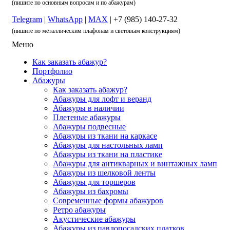
(пишите по основным вопросам и по абажурам)
Telegram
|
WhatsApp
|
MAX
| +7 (985) 140-27-32
(пишите по металлическим плафонам и световым конструкциям)
Меню
Как заказать абажур?
Портфолио
Абажуры
Как заказать абажур?
Абажуры для лофт и веранд
Абажуры в наличии
Плетеные абажуры
Абажуры подвесные
Абажуры из ткани на каркасе
Абажуры для настольных ламп
Абажуры из ткани на пластике
Абажуры для антикварных и винтажных ламп
Абажуры из шелковой ленты
Абажуры для торшеров
Абажуры из бахромы
Современные формы абажуров
Ретро абажуры
Акустические абажуры
Абажуры из павлопосадских платков