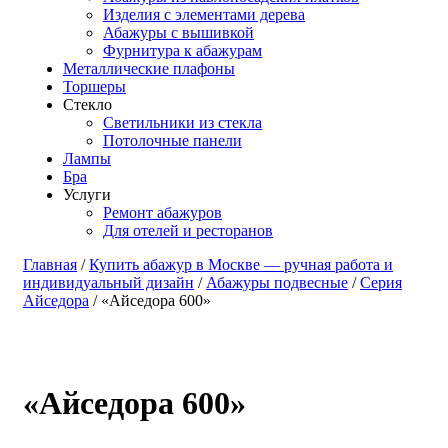
Изделия с элементами дерева
Абажуры с вышивкой
Фурнитура к абажурам
Металлические плафоны
Торшеры
Стекло
Светильники из стекла
Потолочные панели
Лампы
Бра
Услуги
Ремонт абажуров
Для отелей и ресторанов
Главная
/
Купить абажур в Москве — ручная работа и
индивидуальный дизайн
/
Абажуры подвесные
/
Серия
Айседора
/ «Айседора 600»
«Айседора 600»