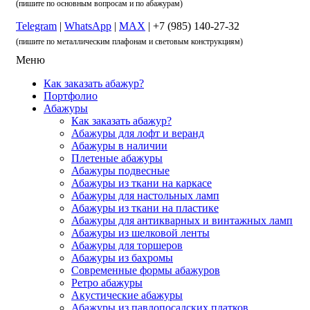
(пишите по основным вопросам и по абажурам)
Telegram
|
WhatsApp
|
MAX
| +7 (985) 140-27-32
(пишите по металлическим плафонам и световым конструкциям)
Меню
Как заказать абажур?
Портфолио
Абажуры
Как заказать абажур?
Абажуры для лофт и веранд
Абажуры в наличии
Плетеные абажуры
Абажуры подвесные
Абажуры из ткани на каркасе
Абажуры для настольных ламп
Абажуры из ткани на пластике
Абажуры для антикварных и винтажных ламп
Абажуры из шелковой ленты
Абажуры для торшеров
Абажуры из бахромы
Современные формы абажуров
Ретро абажуры
Акустические абажуры
Абажуры из павлопосадских платков