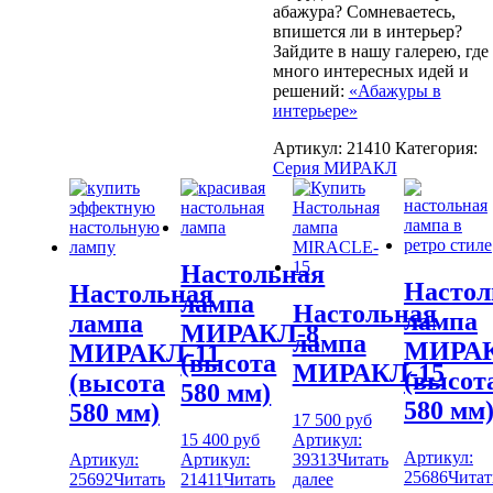
абажура? Сомневаетесь,
впишется ли в интерьер?
Зайдите в нашу галерею, где
много интересных идей и
решений:
«Абажуры в
интерьере»
Артикул:
21410
Категория:
Серия МИРАКЛ
Настольная
Настол
Настольная
лампа
Настольная
лампа
лампа
МИРАКЛ-8
лампа
МИРАК
МИРАКЛ-11
(высота
МИРАКЛ-15
(высот
(высота
580 мм)
580 мм
580 мм)
17 500
руб
15 400
руб
Артикул:
Артикул:
Артикул:
Артикул:
39313
Читать
25686
Читат
25692
Читать
21411
Читать
далее