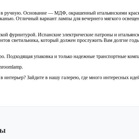
 в ручную. Основание — МДФ, окрашенный итальянскими краск
тканью. Отличный вариант лампы для вечернего мягкого освещени
ской фурнитурой. Испанские электрические патроны и итальянс
ементов светильника, который должен прослужить Вам долгие го
ро. Подходящая упаковка и только надежные транспортные комп
nroomlamp.
 в интерьер? Зайдите в нашу галерею, где много интересных ид
ры