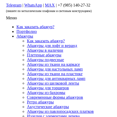
Telegram
|
WhatsApp
|
MAX
| +7 (985) 140-27-32
(пишите по металлическим плафонам и световым конструкциям)
Меню
Как заказать абажур?
Портфолио
Абажуры
Как заказать абажур?
Абажуры для лофт и веранд
Абажуры в наличии
Плетеные абажуры
Абажуры подвесные
Абажуры из ткани на каркасе
Абажуры для настольных ламп
Абажуры из ткани на пластике
Абажуры для антикварных ламп
Абажуры из шелковой ленты
Абажуры для торшеров
Абажуры из бахромы
Современные формы абажуров
Ретро абажуры
Акустические абажуры
Абажуры из павлопосадских платков
Изделия с элементами дерева