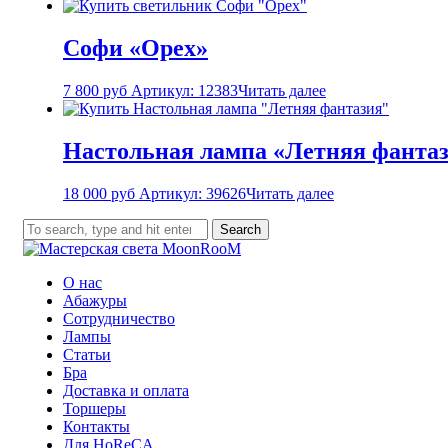
Софи «Орех»
7 800
руб
Артикул: 12383
Читать далее
Настольная лампа «Летняя фантази
18 000
руб
Артикул: 39626
Читать далее
Search
О нас
Абажуры
Сотрудничество
Лампы
Статьи
Бра
Доставка и оплата
Торшеры
Контакты
Для HoReCA