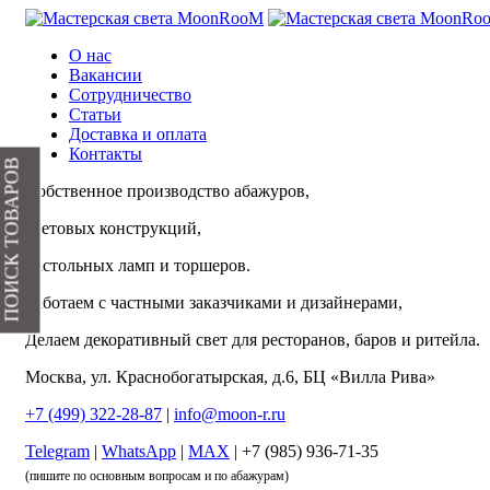
О нас
Вакансии
Сотрудничество
Статьи
Доставка и оплата
Контакты
ПОИСК ТОВАРОВ
Собственное производство абажуров,
световых конструкций,
настольных ламп и торшеров.
Работаем с частными заказчиками и дизайнерами,
Делаем декоративный свет для ресторанов, баров и ритейла.
Москва, ул. Краснобогатырская, д.6, БЦ «Вилла Рива»
+7 (499) 322-28-87
|
info@moon-r.ru
Telegram
|
WhatsApp
|
MAX
| +7 (985) 936-71-35
(пишите по основным вопросам и по абажурам)