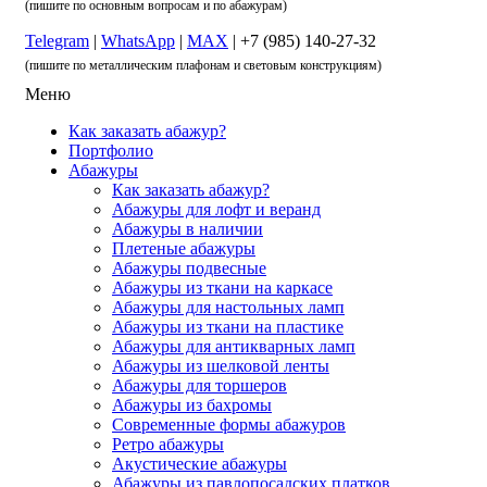
(пишите по основным вопросам и по абажурам)
Telegram
|
WhatsApp
|
MAX
| +7 (985) 140-27-32
(пишите по металлическим плафонам и световым конструкциям)
Меню
Как заказать абажур?
Портфолио
Абажуры
Как заказать абажур?
Абажуры для лофт и веранд
Абажуры в наличии
Плетеные абажуры
Абажуры подвесные
Абажуры из ткани на каркасе
Абажуры для настольных ламп
Абажуры из ткани на пластике
Абажуры для антикварных ламп
Абажуры из шелковой ленты
Абажуры для торшеров
Абажуры из бахромы
Современные формы абажуров
Ретро абажуры
Акустические абажуры
Абажуры из павлопосадских платков