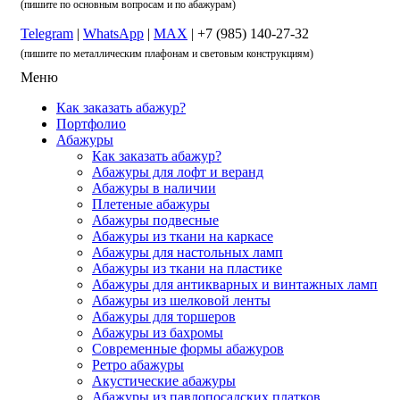
(пишите по основным вопросам и по абажурам)
Telegram
|
WhatsApp
|
MAX
| +7 (985) 140-27-32
(пишите по металлическим плафонам и световым конструкциям)
Меню
Как заказать абажур?
Портфолио
Абажуры
Как заказать абажур?
Абажуры для лофт и веранд
Абажуры в наличии
Плетеные абажуры
Абажуры подвесные
Абажуры из ткани на каркасе
Абажуры для настольных ламп
Абажуры из ткани на пластике
Абажуры для антикварных и винтажных ламп
Абажуры из шелковой ленты
Абажуры для торшеров
Абажуры из бахромы
Современные формы абажуров
Ретро абажуры
Акустические абажуры
Абажуры из павлопосадских платков