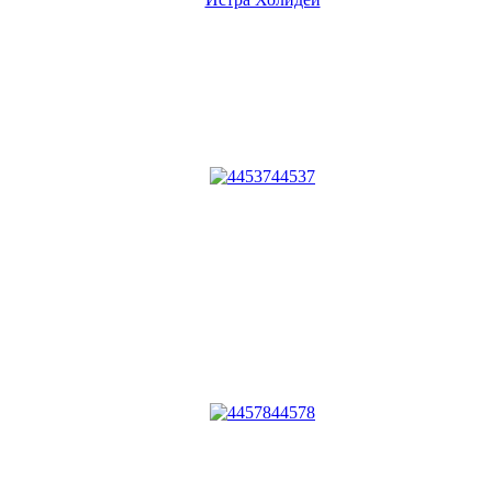
44537
44578