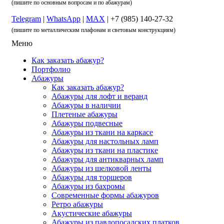
(пишите по основным вопросам и по абажурам)
Telegram
|
WhatsApp
|
MAX
| +7 (985) 140-27-32
(пишите по металлическим плафонам и световым конструкциям)
Меню
Как заказать абажур?
Портфолио
Абажуры
Как заказать абажур?
Абажуры для лофт и веранд
Абажуры в наличии
Плетеные абажуры
Абажуры подвесные
Абажуры из ткани на каркасе
Абажуры для настольных ламп
Абажуры из ткани на пластике
Абажуры для антикварных ламп
Абажуры из шелковой ленты
Абажуры для торшеров
Абажуры из бахромы
Современные формы абажуров
Ретро абажуры
Акустические абажуры
Абажуры из павлопосадских платков