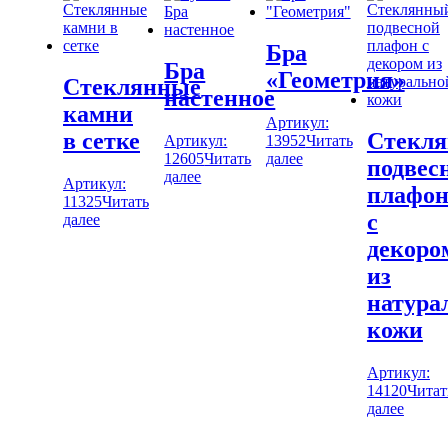
Бра
Бра
«Геометрия»
Стеклянные
настенное
камни
Артикул:
в сетке
Стекл
Артикул:
13952
Читать
12605
Читать
далее
подвес
далее
Артикул:
плафо
11325
Читать
с
далее
декоро
из
натура
кожи
Артикул:
14120
Читат
далее