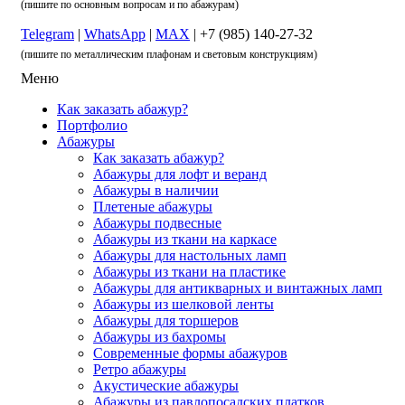
(пишите по основным вопросам и по абажурам)
Telegram
|
WhatsApp
|
MAX
| +7 (985) 140-27-32
(пишите по металлическим плафонам и световым конструкциям)
Меню
Как заказать абажур?
Портфолио
Абажуры
Как заказать абажур?
Абажуры для лофт и веранд
Абажуры в наличии
Плетеные абажуры
Абажуры подвесные
Абажуры из ткани на каркасе
Абажуры для настольных ламп
Абажуры из ткани на пластике
Абажуры для антикварных и винтажных ламп
Абажуры из шелковой ленты
Абажуры для торшеров
Абажуры из бахромы
Современные формы абажуров
Ретро абажуры
Акустические абажуры
Абажуры из павлопосадских платков