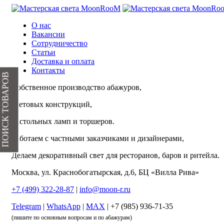
О нас
Вакансии
Сотрудничество
Статьи
Доставка и оплата
Контакты
ПОИСК ТОВАРОВ
Собственное производство абажуров,
световых конструкций,
настольных ламп и торшеров.
Работаем с частными заказчиками и дизайнерами,
Делаем декоративный свет для ресторанов, баров и ритейла.
Москва, ул. Краснобогатырская, д.6, БЦ «Вилла Рива»
+7 (499) 322-28-87
|
info@moon-r.ru
Telegram
|
WhatsApp
|
MAX
| +7 (985) 936-71-35
(пишите по основным вопросам и по абажурам)