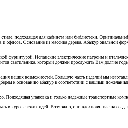
 стиле, подходящая для кабинета или библиотеки. Оригинальны
в и офисов. Основание из массива дерева. Абажур овальной фор
ской фурнитурой. Испанские электрические патроны и итальянс
ементов светильника, который должен прослужить Вам долгие го
трация наших возможностей. Большую часть изделий мы изготавли
берем к основанию абажур в соответствии с вашими пожеланиями
ро. Подходящая упаковка и только надежные транспортные комп
ть в курсе свежих идей. Возможно, они вдохновят вас на созда