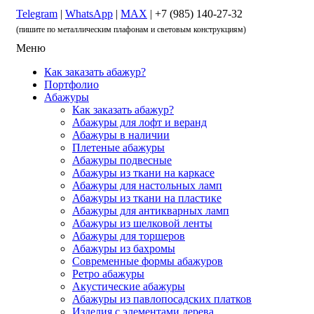
Telegram
|
WhatsApp
|
MAX
| +7 (985) 140-27-32
(пишите по металлическим плафонам и световым конструкциям)
Меню
Как заказать абажур?
Портфолио
Абажуры
Как заказать абажур?
Абажуры для лофт и веранд
Абажуры в наличии
Плетеные абажуры
Абажуры подвесные
Абажуры из ткани на каркасе
Абажуры для настольных ламп
Абажуры из ткани на пластике
Абажуры для антикварных ламп
Абажуры из шелковой ленты
Абажуры для торшеров
Абажуры из бахромы
Современные формы абажуров
Ретро абажуры
Акустические абажуры
Абажуры из павлопосадских платков
Изделия с элементами дерева