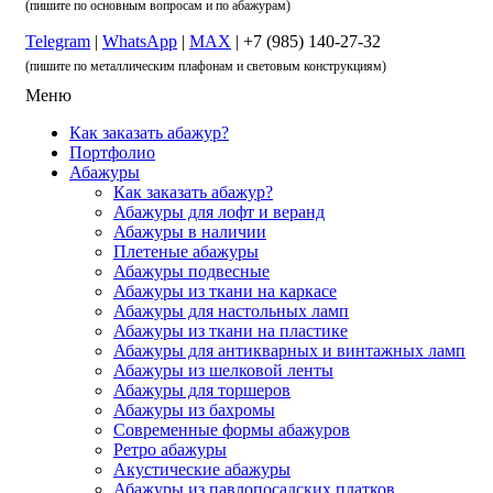
(пишите по основным вопросам и по абажурам)
Telegram
|
WhatsApp
|
MAX
| +7 (985) 140-27-32
(пишите по металлическим плафонам и световым конструкциям)
Меню
Как заказать абажур?
Портфолио
Абажуры
Как заказать абажур?
Абажуры для лофт и веранд
Абажуры в наличии
Плетеные абажуры
Абажуры подвесные
Абажуры из ткани на каркасе
Абажуры для настольных ламп
Абажуры из ткани на пластике
Абажуры для антикварных и винтажных ламп
Абажуры из шелковой ленты
Абажуры для торшеров
Абажуры из бахромы
Современные формы абажуров
Ретро абажуры
Акустические абажуры
Абажуры из павлопосадских платков