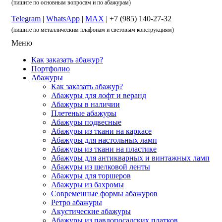
(пишите по основным вопросам и по абажурам)
Telegram
|
WhatsApp
|
MAX
| +7 (985) 140-27-32
(пишите по металлическим плафонам и световым конструкциям)
Меню
Как заказать абажур?
Портфолио
Абажуры
Как заказать абажур?
Абажуры для лофт и веранд
Абажуры в наличии
Плетеные абажуры
Абажуры подвесные
Абажуры из ткани на каркасе
Абажуры для настольных ламп
Абажуры из ткани на пластике
Абажуры для антикварных и винтажных ламп
Абажуры из шелковой ленты
Абажуры для торшеров
Абажуры из бахромы
Современные формы абажуров
Ретро абажуры
Акустические абажуры
Абажуры из павлопосадских платков