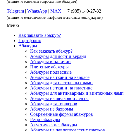
(пишите по основным вопросам и по абажурам)
Telegram
|
WhatsApp
|
MAX
| +7 (985) 140-27-32
(пишите по металлическим плафонам и световым конструкциям)
Меню
Как заказать абажур?
Портфолио
Абажуры
Как заказать абажур?
Абажуры для лофт и веранд
Абажуры в наличии
Плетеные абажуры
Абажуры подвесные
Абажуры из ткани на каркасе
Абажуры для настольных ламп
Абажуры из ткани на пластике
Абажуры для антикварных и винтажных ламп
Абажуры из шелковой ленты
Абажуры для торшеров
Абажуры из бахромы
Современные формы абажуров
Ретро абажуры
Акустические абажуры
Абажуры из павлопосадских платков