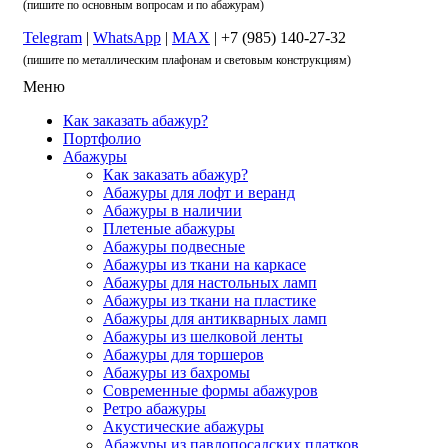
(пишите по основным вопросам и по абажурам)
Telegram
|
WhatsApp
|
MAX
| +7 (985) 140-27-32
(пишите по металлическим плафонам и световым конструкциям)
Меню
Как заказать абажур?
Портфолио
Абажуры
Как заказать абажур?
Абажуры для лофт и веранд
Абажуры в наличии
Плетеные абажуры
Абажуры подвесные
Абажуры из ткани на каркасе
Абажуры для настольных ламп
Абажуры из ткани на пластике
Абажуры для антикварных ламп
Абажуры из шелковой ленты
Абажуры для торшеров
Абажуры из бахромы
Современные формы абажуров
Ретро абажуры
Акустические абажуры
Абажуры из павлопосадских платков