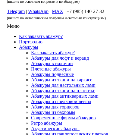
(пишите по основным вопросам и по абажурам)
Telegram
|
WhatsApp
|
MAX
| +7 (985) 140-27-32
(пишите по металлическим плафонам и световым конструкциям)
Меню
Как заказать абажур?
Портфолио
Абажуры
Как заказать абажур?
Абажуры для лофт и веранд
Абажуры в наличии
Плетеные абажуры
Абажуры подвесные
Абажуры из ткани на каркасе
Абажуры для настольных ламп
Абажуры из ткани на пластике
Абажуры для антикварных ламп
Абажуры из шелковой ленты
Абажуры для торшеров
Абажуры из бахромы
Современные формы абажуров
Ретро абажуры
Акустические абажуры
Абажуры из павлопосадских платков